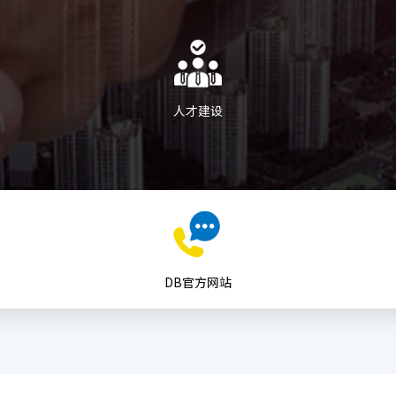
人才建设
DB官方网站