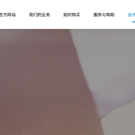
B官方网站
我们的业务
如何购买
服务与帮助
合