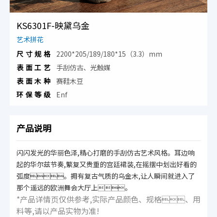
KS6301F-映黛乌金
艺术拼花
尺寸规格
2200*205/189/180*15（3.3）mm
表面工艺
手刮仿古、光触媒
表面木种
赛鞋木豆
环保等级
Enf
产品说明
闪闪发光的华丽色泽,精心打磨的手刮仿古艺术风格。耳边响
起的华尔兹节奏,繁复又贵重的宫廷裙装,在摇摆中划出好看的
弧度。拥有复古气质的乌金木,让人瞬间就进入了
那个遥远的欧洲舞会大厅上。
*产品详情页仅供参考,实际产品颜色、规格、用
料等,请以产品实物为准!